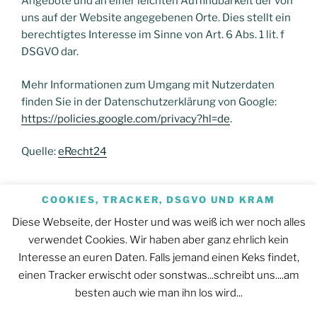
Angebote und an einer leichten Auffindbarkeit der von
uns auf der Website angegebenen Orte. Dies stellt ein
berechtigtes Interesse im Sinne von Art. 6 Abs. 1 lit. f
DSGVO dar.
Mehr Informationen zum Umgang mit Nutzerdaten
finden Sie in der Datenschutzerklärung von Google:
https://policies.google.com/privacy?hl=de
.
Quelle:
eRecht24
COOKIES, TRACKER, DSGVO UND KRAM
Diese Webseite, der Hoster und was weiß ich wer noch alles
verwendet Cookies. Wir haben aber ganz ehrlich kein
DATENSCHUTZ UND IMPRESSUM
Interesse an euren Daten. Falls jemand einen Keks findet,
einen Tracker erwischt oder sonstwas...schreibt uns....am
Datenschutz
besten auch wie man ihn los wird...
Impressum