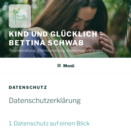
Zum
Inhalt
springen
KIND UND GLÜCKLICH –
BETTINA SCHWAB
Trageberatung, Elternberatung, Supermama Fitness
Menü
DATENSCHUTZ
Datenschutzerklärung
1. Datenschutz auf einen Blick