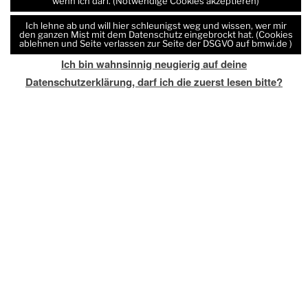
wenn ich darf. (Notwendige Cookies akzeptieren)
Ich lehne ab und will hier schleunigst weg und wissen, wer mir
den ganzen Mist mit dem Datenschutz eingebrockt hat. (Cookies
ablehnen und Seite verlassen zur Seite der DSGVO auf bmwi.de )
Ich bin wahnsinnig neugierig auf deine
Datenschutzerklärung, darf ich die zuerst lesen bitte?
Trageberatung
Du suchst noch die beste Lösung um dein
Baby im Alltag zu tragen. Bei mir kannst du
eine grosse Anzahl an Tragehilfen testen , wir
finden bestimmt dir richtige Trage für dich
und dein Baby